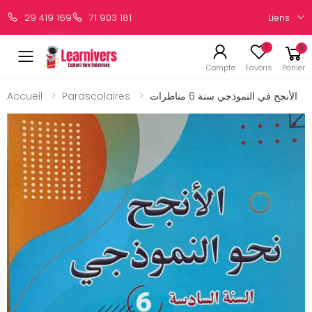
Liens
29 419 169
71 903 181
0
0
Compte
Favoris
Panier
Accueil
Parascolaires
الأنجح في النموذجي سنة 6 مناظرات