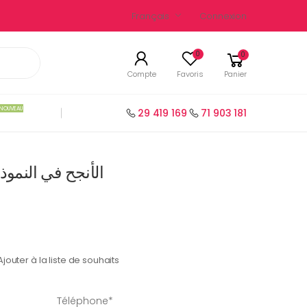
Français
Connexion
0
0
Compte
Favoris
Panier
NOUVEAU
29 419 169
71 903 181
الأنجح في النموذجي سنة 
Ajouter à la liste de souhaits
Téléphone*