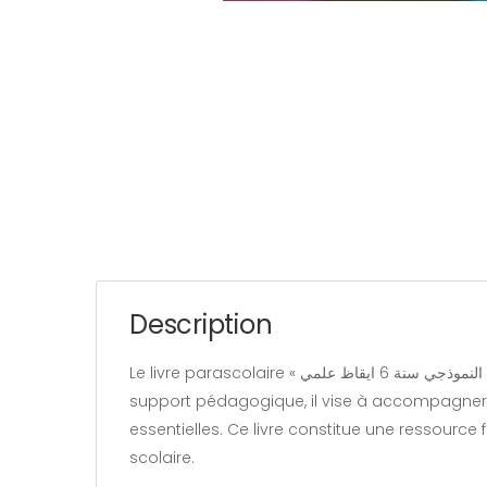
Description
Le livre parascolaire « الأنجح في النموذجي سنة 6 ايقاظ علمي » appartient à la catégorie « Éducation » et est rédigé par Khaled Jawedi. Conçu comme un
support pédagogique, il vise à accompagner l
essentielles. Ce livre constitue une ressource 
scolaire.