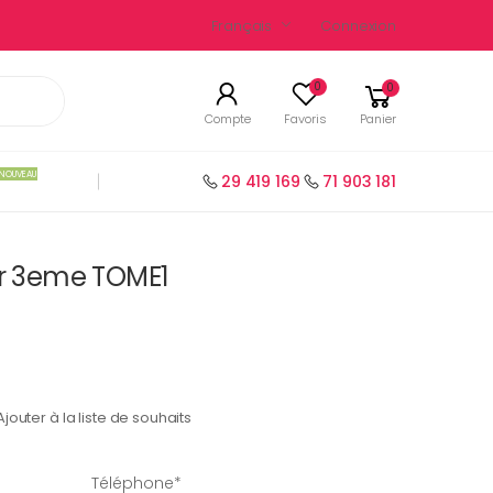
Français
Connexion
0
0
Compte
Favoris
Panier
NOUVEAU
29 419 169
71 903 181
ir 3eme TOME1
Ajouter à la liste de souhaits
Téléphone*