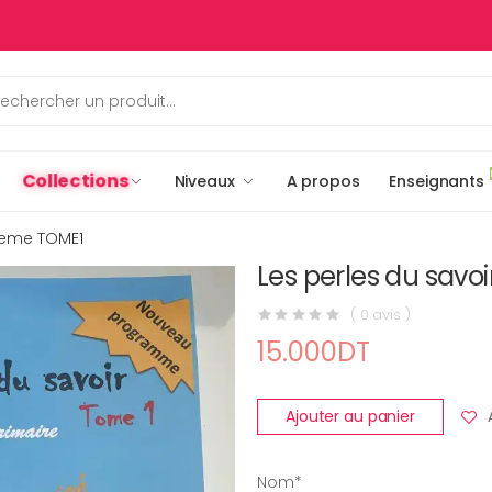
Collections
Niveaux
A propos
Enseignants
 3eme TOME1
Les perles du savo
( 0 avis )
15.000DT
Ajouter au panier
Nom*