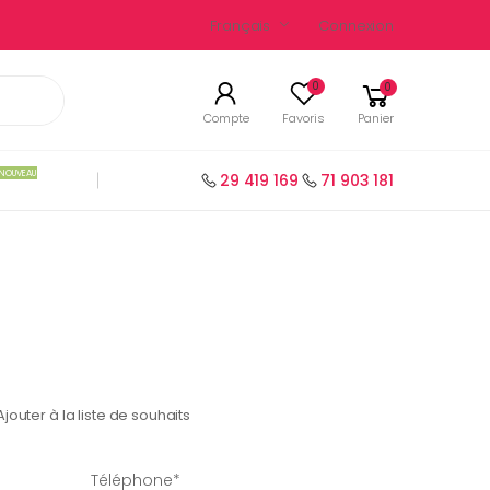
Français
Connexion
0
0
Compte
Favoris
Panier
NOUVEAU
29 419 169
71 903 181
Ajouter à la liste de souhaits
Téléphone*