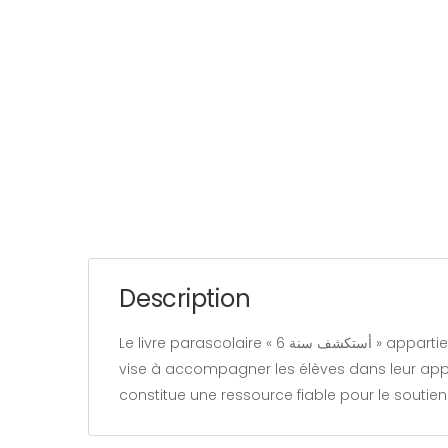
Description
Le livre parascolaire « أستكشف سنة 6 » appartient à la catégorie « Éducation » et est rédigé par notre équipe. Conçu comme un support pédagogique, il
vise à accompagner les élèves dans leur appre
constitue une ressource fiable pour le soutien