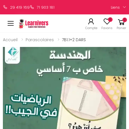
Liens
29 419 169
71 903 181
0
0
Compte
Favoris
Panier
Accueil
Parascolaires
7B1.1+2 DARS