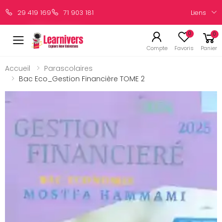
Liens
29 419 169
71 903 181
0
0
Compte
Favoris
Panier
Accueil
Parascolaires
Bac Eco_Gestion Financière TOME 2