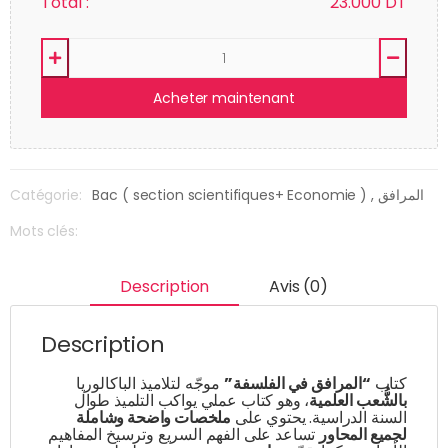
Total :
23.000
DT
Acheter maintenant
Catégorie:
Bac ( section scientifiques+ Economie )
, المرافق
Mots clés:
Description
Avis (0)
Description
كتاب
“المرافق في الفلسفة”
موجّه لتلاميذ الباكالوريا
بالشُّعب العلمية
، وهو كتاب عملي يواكب التلميذ طوال
السنة الدراسية. يحتوي على
ملخصات واضحة وشاملة
لجميع المحاور
تساعد على الفهم السريع وترسيخ المفاهيم