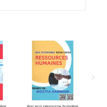
ière
Bac eco ressource humaine