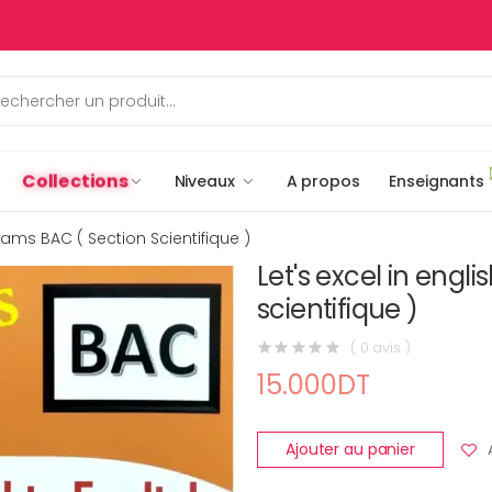
Collections
Niveaux
A propos
Enseignants
Exams BAC ( Section Scientifique )
Let's excel in engl
scientifique )
( 0 avis )
15.000DT
Ajouter au panier