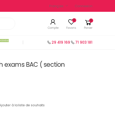
Français
Connexion
0
0
Compte
Favoris
Panier
NOUVEAU
29 419 169
71 903 181
ish exams BAC ( section
Ajouter à la liste de souhaits