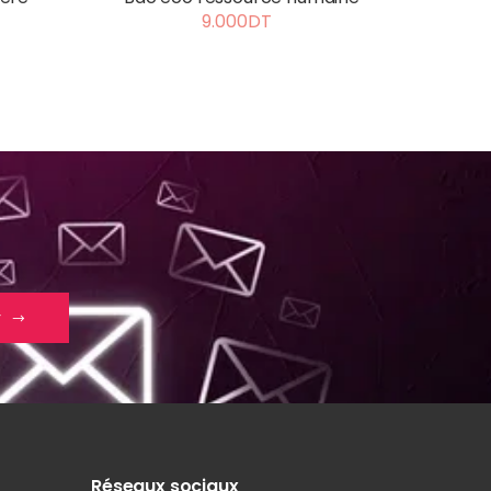
d
9.000DT
r
Réseaux sociaux