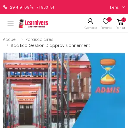
Liens
29 419 169
71 903 181
0
0
Compte
Favoris
Panier
Accueil
Parascolaires
Bac Eco Gestion D'approvisionnement