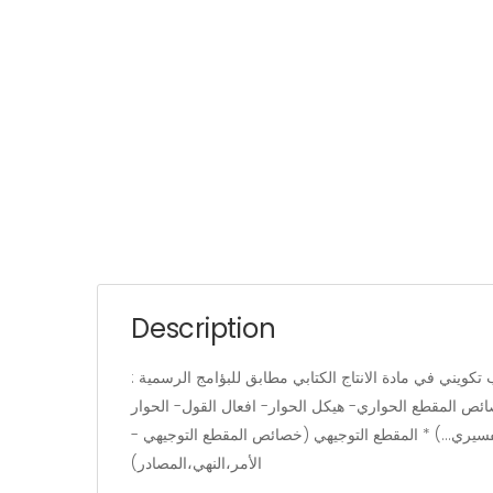
Description
: كتاب موجه لتلاميذ السنوات 5-6 يتيح للتلميذ فرصا عديدة للتدريب على الحوار : - كتاب تكويني في مادة الانتاج الكتابي مطابق للبؤامج الرسمية 🇹🇳 - يجد فيه التلميذ والمربي والولي كل ما
خصائص المقطع الحواري- هيكل الحوار- افعال القول- الحوار
فسيري...) * المقطع التوجيهي (خصائص المقطع التوجيهي -
الأمر،النهي،المصادر)