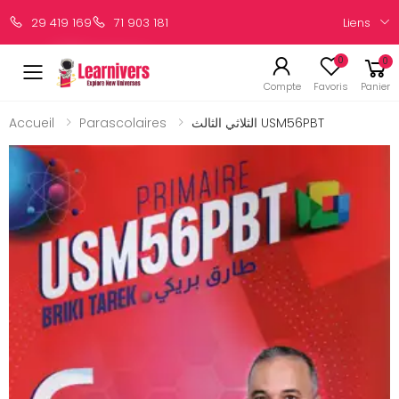
Liens
29 419 169
71 903 181
0
0
Compte
Favoris
Panier
الثلاثي الثالث USM56PBT
Parascolaires
Accueil