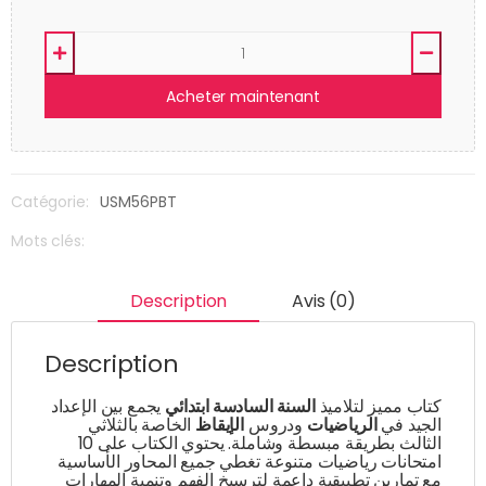
Acheter maintenant
Catégorie:
USM56PBT
Mots clés:
Description
Avis (0)
Description
كتاب مميز لتلاميذ
السنة السادسة ابتدائي
يجمع بين الإعداد
الجيد في
الرياضيات
ودروس
الإيقاظ
الخاصة بالثلاثي
الثالث بطريقة مبسطة وشاملة. يحتوي الكتاب على 10
امتحانات رياضيات متنوعة تغطي جميع المحاور الأساسية
مع تمارين تطبيقية داعمة لترسيخ الفهم وتنمية المهارات