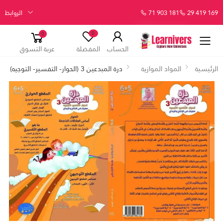
29 419 169
71 903 181
الروابط
0
0
الحساب
المفضلة
عربة التسوق
الرئيسية
المواد الموازية
درة المبدعين 3 (الحوار- التفسير- التوجيه)