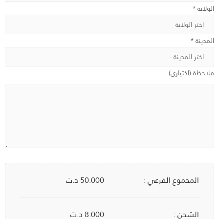
الولاية *
المدينة *
ملاحظة (اختياري)
المجموع الفرعي :
50.000
د.ت
الشحن :
8.000 د.ت