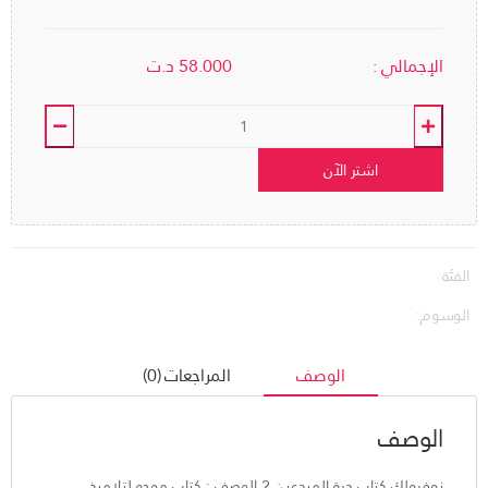
الإجمالي :
58.000
د.ت
اشتر الآن
الفئة:
الوسوم:
الوصف
المراجعات (0)
الوصف
نوفرولك كتاب درة المبدعين 2 الوصف : كتاب موجه لتلاميذ