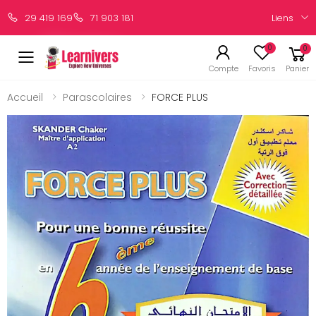
Liens
29 419 169
71 903 181
0
0
Compte
Favoris
Panier
Accueil
Parascolaires
FORCE PLUS