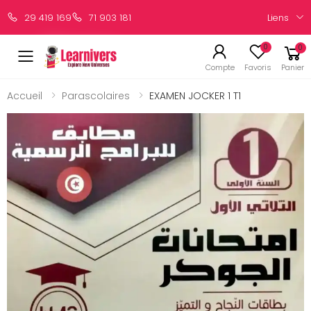
Liens
29 419 169
71 903 181
0
0
Compte
Favoris
Panier
Accueil
Parascolaires
EXAMEN JOCKER 1 T1