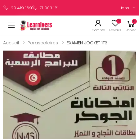
Liens
29 419 169
71 903 181
0
0
Compte
Favoris
Panier
Accueil
Parascolaires
EXAMEN JOCKET 1T3