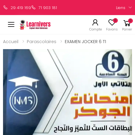
Liens
29 419 169
71 903 181
0
0
Compte
Favoris
Panier
Accueil
Parascolaires
EXAMEN JOCKER 6 T1