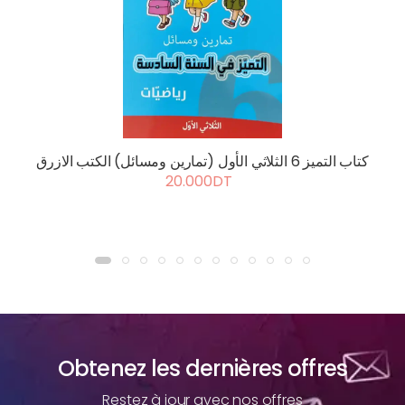
كتاب التميز 6 الثلاثي الأول (تمارين ومسائل) الكتب الازرق
20.000DT
Obtenez les dernières offres
Restez à jour avec nos offres