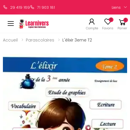
Liens
29 419 169
71 903 181
0
0
Compte
Favoris
Panier
Accueil
Parascolaires
L'élixir 3eme T2