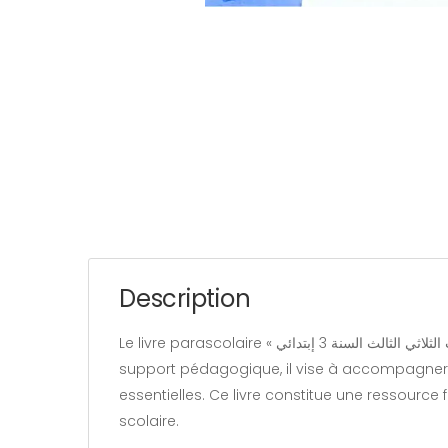
Description
Le livre parascolaire « متعة الرياضيات الثلاثي الثالث السنة 3 إبتدائي » appartient à la catégorie « Learnivers » et est rédigé par Slimen hajji. Conçu comme un
support pédagogique, il vise à accompagner l
essentielles. Ce livre constitue une ressource 
scolaire.