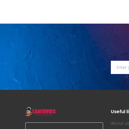
Useful l
About u