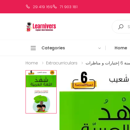
29 419 169
71 903 181
Categories
Home
Home
Extracurriculars
مناظرات