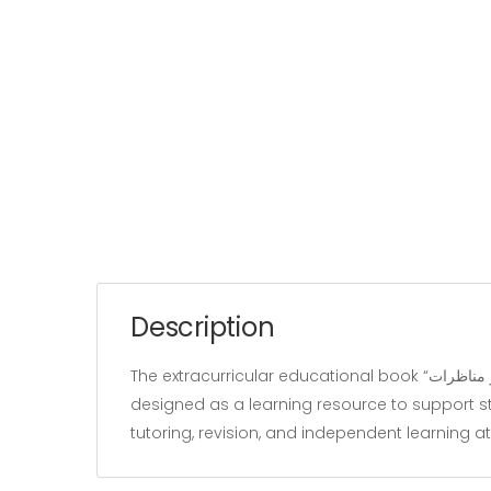
Description
The extracurricular educational book “شهد اللغة العربية سنة 6 إختبارات و مناظرات” belongs to the “Education” category and is written by mohamed chouaib. It is
designed as a learning resource to support st
tutoring, revision, and independent learning 