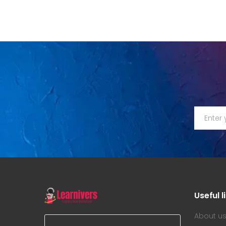
Useful l
About u