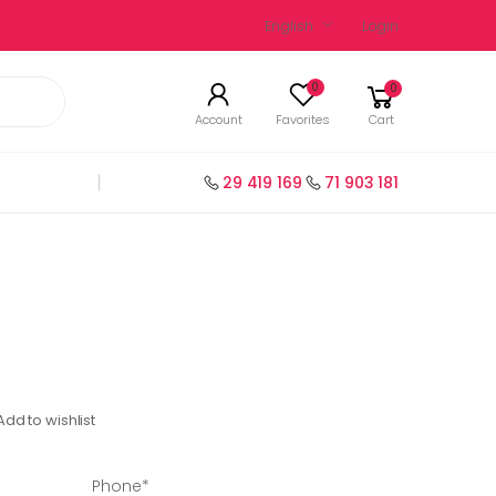
English
Login
0
0
Account
Favorites
Cart
29 419 169
71 903 181
Add to wishlist
Phone*