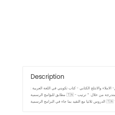
Description
: كتاب موجه لتلاميذ السنة 6 - كتاب مناظرات وامتحانات و وضعيات ادماجية شاملة لمجال اللغة العربية من قراءة- قواعد اللغة والرسم- الاملاء والانتلج الكتابي - كتاب تكويني في اللغة العربية
مطابق للبؤامج الرسمية 🇹🇳 - كتاب شامل يتناول جميع قواعد اللغة للسنة 6 مع مراجعة لمكتسبات السنة 5 - يذلل الصعوبات التي يواجهها التلميذ بطريقة ميسرة ومتدرجة من خلال: * ترتيب