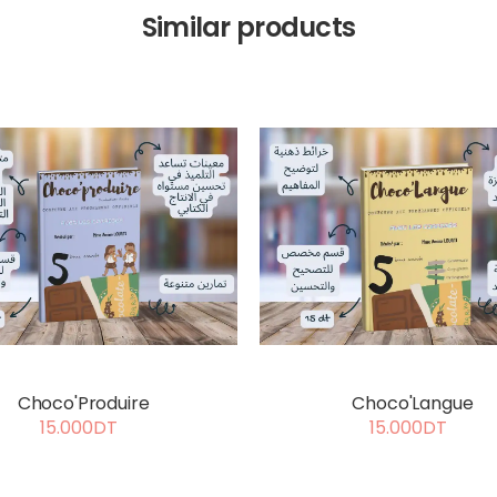
Similar products
Choco'Produire
Choco'Langue
15.000DT
15.000DT