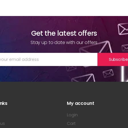
Get the latest offers
Stay up to date with our offers
Subscribe
inks
My account
s
Login
 us
Cart