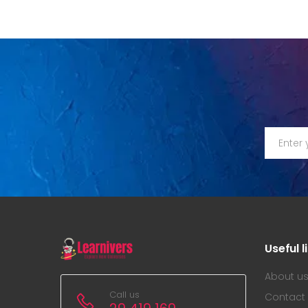
Useful l
About u
Call us
Contact