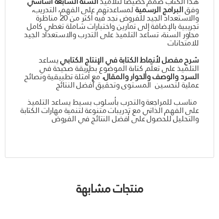
هذا الكتاب صُمّم خصيصًا لتلاميذ
السنة السابعة أساسي
وفق
البرامج الرسمية
لمساعدتهم على الفهم، التدريب،
والاستعداد الجيد للفروض نجد فيه أكثر من 20 مناظرة
تجريبية بالإضافة إلى تمارين واختبارات شاملة تغطي كامل
محاور السنة، تساعد التلميذ على التدرب والاستعداد الجيد
للامتحانات
شرح مفصل لأنماط الكتابة في الإنتاج الكتابي
يساعد
التلميذ على تعلّم كتابة الموضوع بطريقة صحيحة في
السرد والوصف والحوار والمقال
، مع أمثلة تطبيقية ونصائح
عملية لتحسين المستوى وتحقيق أفضل النتائج
مناسب للمراجعة والتدرب بأسلوب بسيط يساعد التلميذ
على الفهم الذاتي مع تدريبات متنوعة لتنمية مهارات الكتابة
والتحليل للحصول على أفضل النتائج في الفروض
منتجات مشابهة