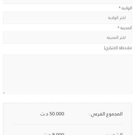
الولاية *
المدينة *
ملاحظة (اختياري)
المجموع الفرعي :
50.000
د.ت
الشحن :
8.000 د.ت