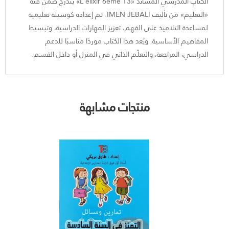
الكتاب المدرسي المساند «L'élixir 6eme T3» يندرج ضمن فئة
«التعليم» من تأليف IMEN JEBALI. تم إعداده كوسيلة تعليمية
لمساعدة التلاميذ على الفهم، تعزيز المهارات الدراسية، وتبسيط
المفاهيم الأساسية. ويُعد هذا الكتاب موردًا مناسبًا للدعم
الدراسي، المراجعة، والتعلّم الذاتي في المنزل أو داخل القسم.
منتجات مشابهة