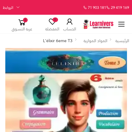
29 419 169
71 903 181
الروابط
0
0
الحساب
المفضلة
عربة التسوق
الرئيسية
المواد الموازية
L'élixir 6eme T3