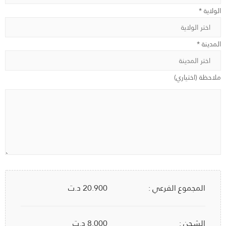
الولاية *
المدينة *
ملاحظة (اختياري)
المجموع الفرعي :
20.900
د.ت
الشحن :
8.000 د.ت