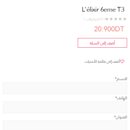
L'élixir 6eme T3
( 0 المراجعات )
20.900DT
أضف إلى السلة
أضف إلى قائمة الأمنيات
الاسم*
الهاتف*
العنوان*