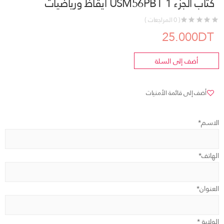
كتاب الجزء 1 USM56PBT ايقاظ ورياضيات
( 0 المراجعات )
25.000DT
أضف إلى السلة
أضف إلى قائمة الأمنيات
الاسم*
الهاتف*
العنوان*
الولاية *