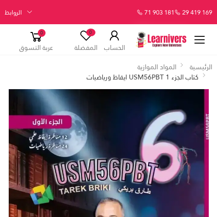
29 419 169
71 903 181
الروابط
0
0
الحساب
المفضلة
عربة التسوق
الرئيسية
المواد الموازية
كتاب الجزء 1 USM56PBT ايقاظ ورياضيات