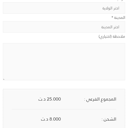
المدينة *
ملاحظة (اختياري)
المجموع الفرعي :
25.000
د.ت
الشحن :
8.000 د.ت