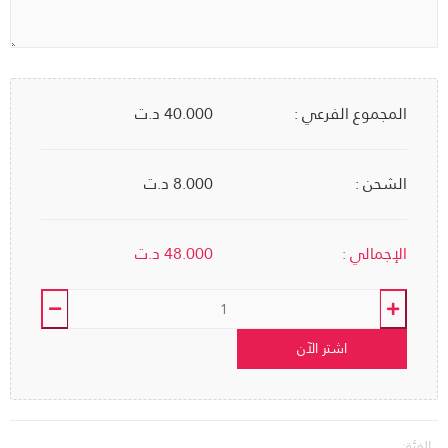
المجموع الفرعي :
40.000
د.ت
الشحن :
8.000 د.ت
الإجمالي :
48.000
د.ت
اشتر الآن
الفئة: