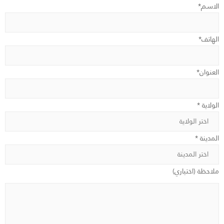
الاسم*
الهاتف*
العنوان*
الولاية *
المدينة *
ملاحظة (اختياري)