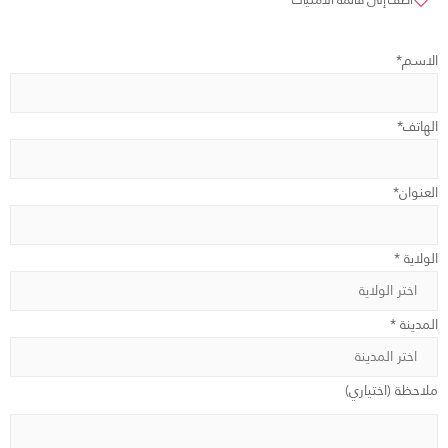
الاسم*
الهاتف*
العنوان*
الولاية *
المدينة *
ملاحظة (اختياري)