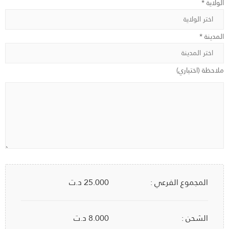
الولاية *
المدينة *
ملاحظة (اختياري)
المجموع الفرعي :
25.000
د.ت
الشحن :
8.000 د.ت