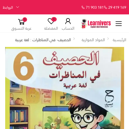
29 419 169
71 903 181
الروابط
0
0
الحساب
المفضلة
عربة التسوق
الرئيسية
المواد الموازية
الحصيف- في المناظرات : لغة عربية