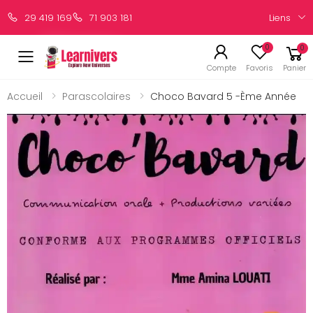
Liens
29 419 169
71 903 181
0
0
Compte
Favoris
Panier
Accueil
Parascolaires
Choco Bavard 5 -ème Année