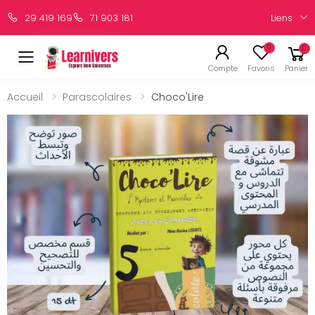
Liens
29 419 169
71 903 181
0
0
Compte
Favoris
Panier
Accueil
Parascolaires
Choco'Lire