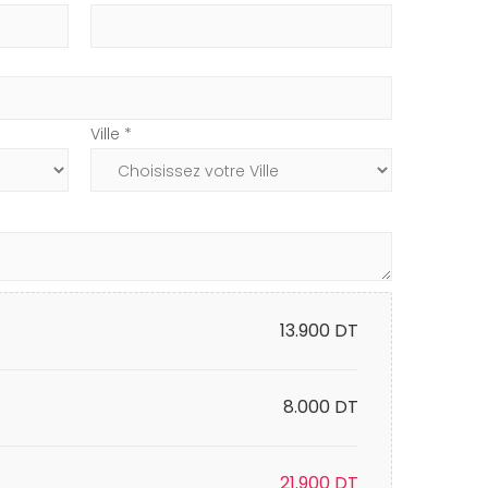
Ville *
13.900
DT
8.000 DT
21.900
DT