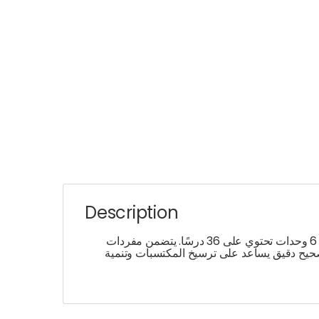
Description
لتلاميذ السنة الخامسة يغطي كامل البرنامج السنوي، ويضم وحدة مراجعة شاملة إضافة إلى 6 وحدات تحتوي على 36 درسًا. يتضمن مفردات
. يوفر تمارين متنوعة مع تصحيح دقيق يساعد على ترسيخ المكتسبات وتنمية