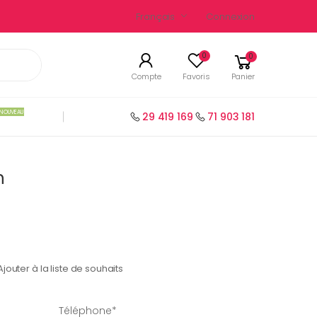
Français
Connexion
0
0
Compte
Favoris
Panier
NOUVEAU
29 419 169
71 903 181
h
Ajouter à la liste de souhaits
Téléphone*