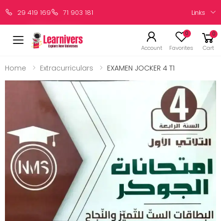
Links
29 419 169
71 903 181
0
0
Account
Favorites
Cart
Home
Extracurriculars
EXAMEN JOCKER 4 T1