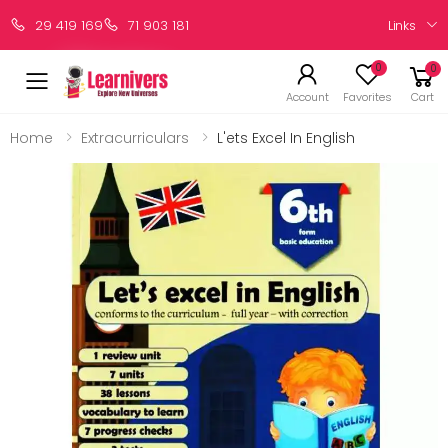
Links
29 419 169
71 903 181
0
0
Account
Favorites
Cart
Home
Extracurriculars
L'ets Excel In English