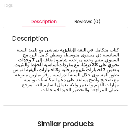
Tags:
Description
Reviews (0)
Description
كتاب متكامل في
اللغة الإنقليزية
يتماشى مع تلميذ السنة
السادسة ذي مستوى متوسط، ويغطي كامل البرنامج
السنوي. يضم وحدة مراجعة شاملة إضافة إلى
7 وحدات
تحتوي على 38 درسًا، مع مفردات أساسية للحفظ والتثبيت.
يتضمن 7 اختبارات تقييم مرحلية و3 اختبارات تأليفية
لقياس
تطور المستوى خلال السنة الدراسية. يوفر تمارين متنوعة
مع تصحيح واضح يساعد على دعم المكتسبات وتنمية
مهارات الفهم والتعبير والاستعمال السليم للغة. مرجع
عملي للمراجعة والتحضير الجيد للامتحانات
Similar products