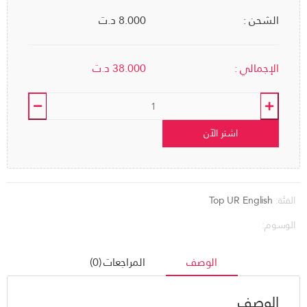
الشحن :
8.000 د.ت
الإجمالي :
38.000
د.ت
اشتر الآن
الفئة:
Top UR English
الوسوم:
الوصف
المراجعات (0)
الوصف