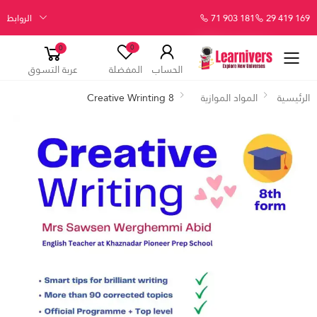
29 419 169
71 903 181
الروابط
0
0
الحساب
المفضلة
عربة التسوق
الرئيسية
المواد الموازية
Creative Wrinting 8