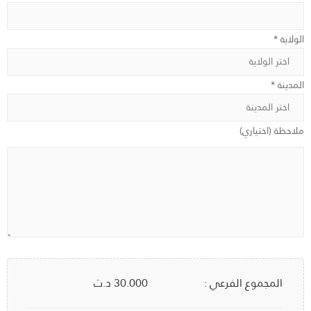
الولاية *
المدينة *
ملاحظة (اختياري)
المجموع الفرعي :
30.000
د.ت