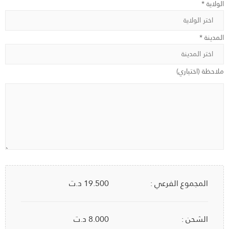
الولاية *
المدينة *
ملاحظة (اختياري)
المجموع الفرعي :
19.500
د.ت
الشحن :
8.000 د.ت