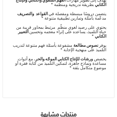
يهدف إلى تطوير مهارات
الفهم الشفوي والكتابي والإنتاج
الكتابي
بطريقة تدريجية ومنظمة *
يتضمن دروسًا مبسطة ومفصلة في
القواعد والتصريف
مدعّمة بأمثلة وتمارين تطبيقية متنوعة *
يحتوي على رصيد لغوي منظّم مرتبط بمحاور قريبة من
حياة التلميذ، يساعده على إثراء معجمه وتحسين
التعبير
الكتابي
*
يوفر
نصوص مطالعة
مشفوعة بأسئلة فهم متنوعة لتدريب
التلميذ على منهجية الإجابة *
يخصص
ورشات للإنتاج الكتابي الموجّه والحر
، مع أدوات
مساعدة ونماذج جاهزة، لتمكين التلميذ من كتابة فقرة أو
موضوع متكامل بثقة *
منتجات مشابهة