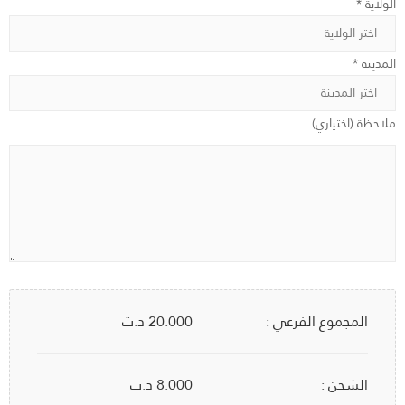
الولاية *
المدينة *
ملاحظة (اختياري)
المجموع الفرعي :
20.000
د.ت
الشحن :
8.000 د.ت