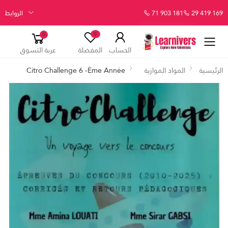
29 419 169
71 903 181
الروابط
0
0
الحساب
المفضلة
عربة التسوق
الرئيسية
المواد الموازية
Citro Challenge 6 -ème Année