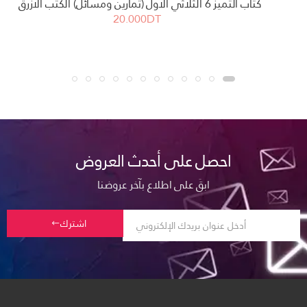
كتاب التميز 6 الثلاثي الأول (تمارين ومسائل) الكتب الازرق
20.000DT
احصل على أحدث العروض
ابقَ على اطلاع بآخر عروضنا
اشترك