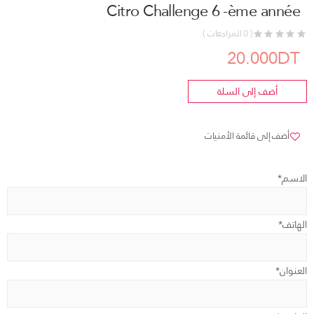
Citro Challenge 6 -ème année
( 0 المراجعات )
20.000DT
أضف إلى السلة
أضف إلى قائمة الأمنيات
الاسم*
الهاتف*
العنوان*