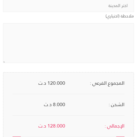
ملاحظة (اختياري)
المجموع الفرعي :
120.000
د.ت
الشحن :
8.000 د.ت
الإجمالي :
128.000
د.ت