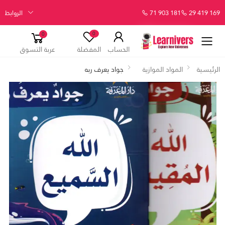
29 419 169
71 903 181
الروابط
0
0
الحساب
المفضلة
عربة التسوق
الرئيسية
المواد الموازية
جواد يعرف ربه