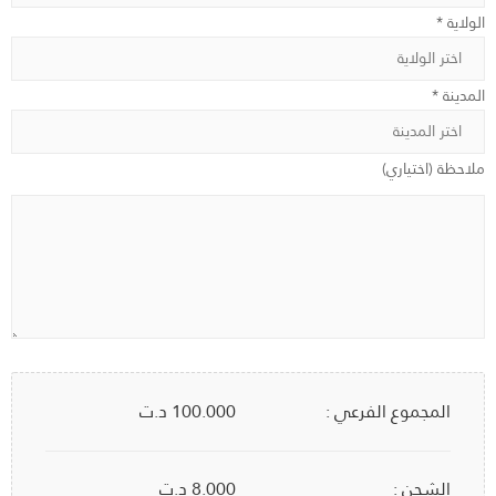
الولاية *
المدينة *
ملاحظة (اختياري)
المجموع الفرعي :
100.000
د.ت
الشحن :
8.000 د.ت