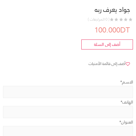
جواد يعرف ربه
( 0 المراجعات )
100.000DT
أضف إلى السلة
أضف إلى قائمة الأمنيات
الاسم*
الهاتف*
العنوان*