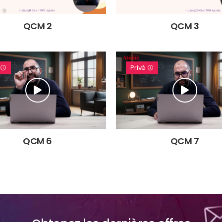
QCM 2
QCM 3
é
Privé
QCM 6
QCM 7