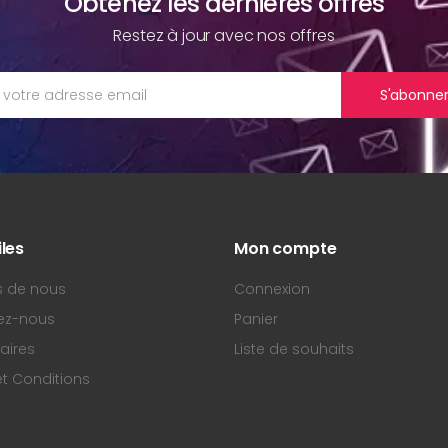
Obtenez les dernières offres
Restez à jour avec nos offres
S'abonne
iles
Mon compte
s de nous
Connexion
ez-nous
Panier
aires
Liste de souhaits
t Conditions