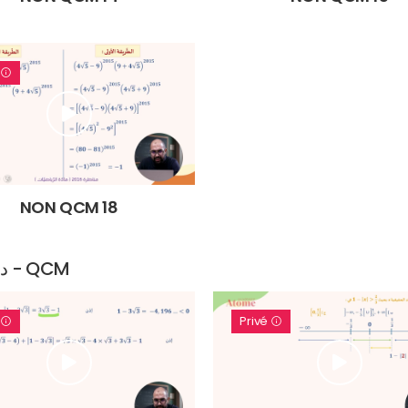
é
NON QCM 18
دورة كيف أربح الوقت في مناظرة السنة التاسعة - QCM
é
Privé