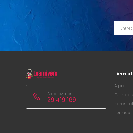
Liens ut
A propo
Appelez-nous
Contact
29 419 169
Parascol
Termes e