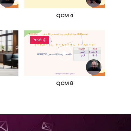
QCM 4
Privé
QCM 8