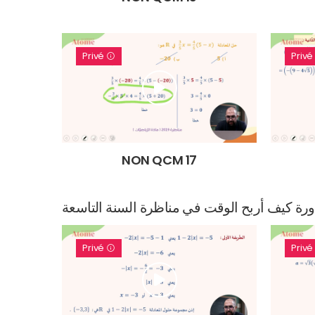
Privé
Priv
NON QCM 17
Privé
Priv