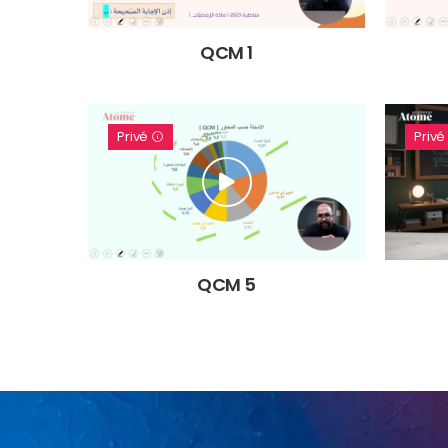
QCM 1
Privé
Priv
QCM 5