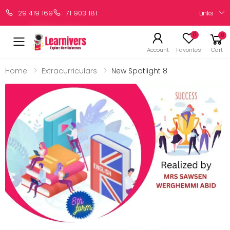
Links
29 419 169
71 903 181
0
0
Account
Favorites
Cart
Home
Extracurriculars
New Spotlight 8