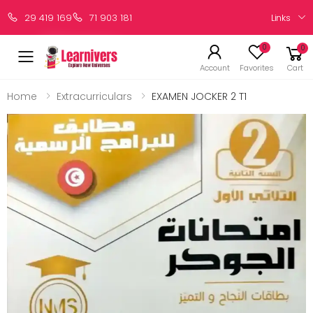
Links
29 419 169
71 903 181
0
0
Account
Favorites
Cart
Home
Extracurriculars
EXAMEN JOCKER 2 T1