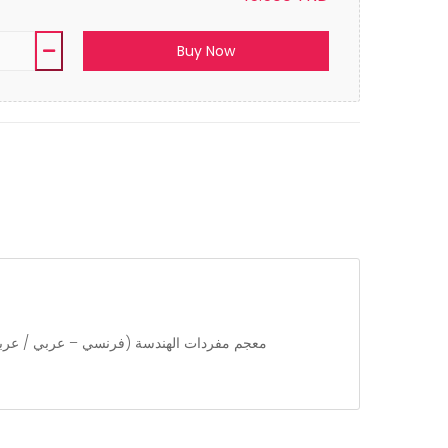
Buy Now
معجم مفردات الهندسة (فرنسي – عربي / عربي – ف