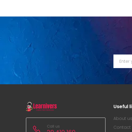
Useful l
About u
Call us
Contact