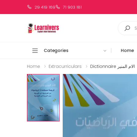
29 419 169
71 903 181
Categories
Home
Home
Extracurriculars
Dictionnaire الام المنير