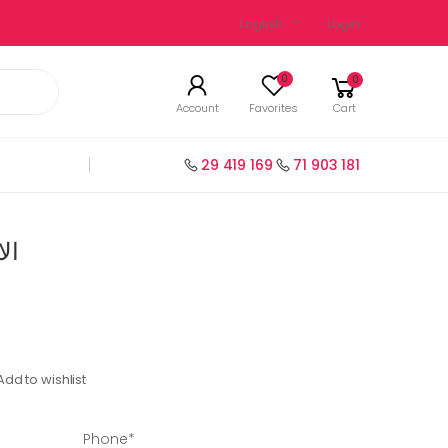
English
Login
0
0
Account
Favorites
Cart
29 419 169
71 903 181
الام 
Add to wishlist
Phone*