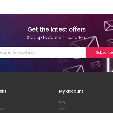
Get the latest offers
Stay up to date with our offers
Subscribe
inks
My account
s
Login
 us
Cart