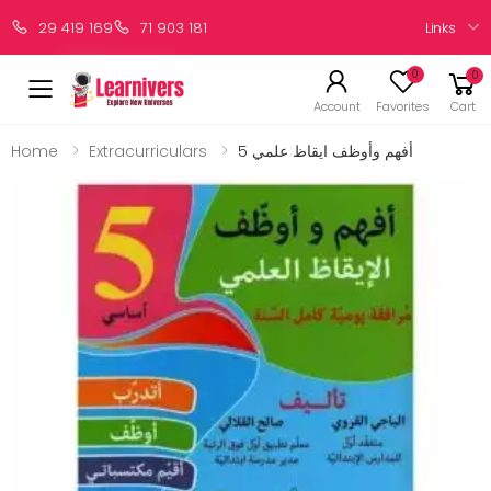
Links
29 419 169
71 903 181
0
0
Account
Favorites
Cart
Home
Extracurriculars
أفهم وأوظف ايقاظ علمي 5