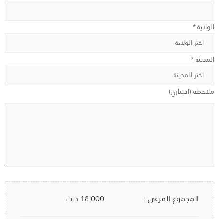
الولاية *
المدينة *
ملاحظة (اختياري)
المجموع الفرعي :
18.000
د.ت