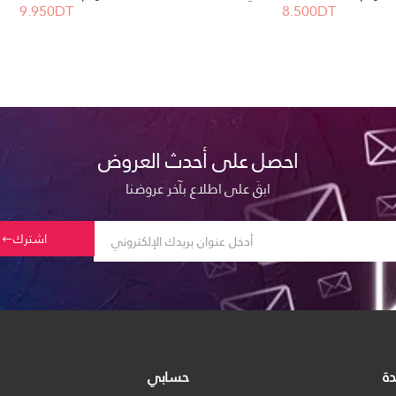
9.950DT
8.500DT
احصل على أحدث العروض
ابقَ على اطلاع بآخر عروضنا
اشترك
دة
حسابي