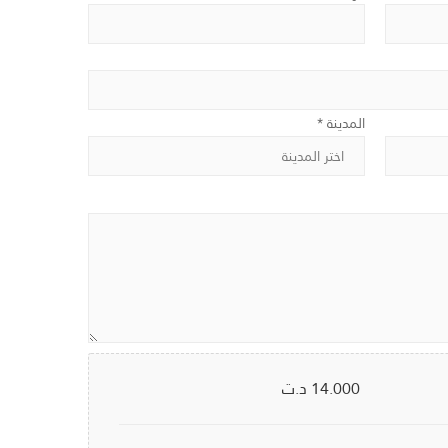
المدينة *
14.000
د.ت