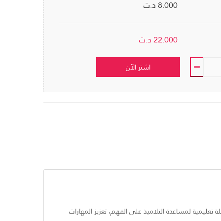
8.000 د.ت
22.000
د.ت
اشتر الآن
ل الاختتام» يندرج ضمن فئة «المسرح والطفولة» من تأليف Youssef Mars. تم إعداده كوسيلة تعليمية لمساعدة التلاميذ على الفهم، تعزيز المهارات