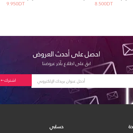
9.950DT
8.500DT
احصل على أحدث العروض
ابقَ على اطلاع بآخر عروضنا
اشترك
دة
حسابي