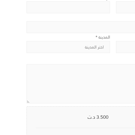
المدينة *
3.500
د.ت