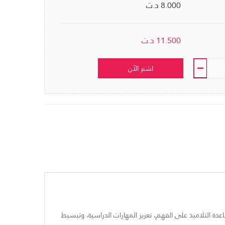
8.000 د.ت
11.500
د.ت
اشتر الآن
عليم» من تأليف IMEN JEBALI. تم إعداده كوسيلة تعليمية لمساعدة التلاميذ على الفهم، تعزيز المهارات الدراسية، وتبسيط