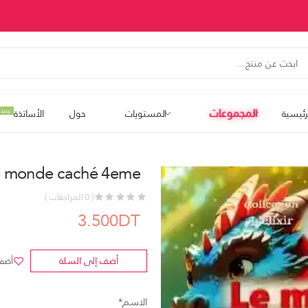
المجموعات
رئيسية
المستويات
حول
الأساتذة
جديد
e monde caché 4eme
( 0 المراجعات )
3.500DT
أضف إلى السلة
أضف 
الاسم*