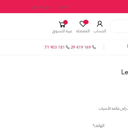
العربية
تسجيل الدخول
0
0
الحساب
المفضلة
عربة التسوق
71 903 181
29 419 169
L
إلى قائمة الأمنيات
الهاتف*