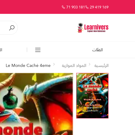
71 903 181
29 419 169
الفئات
ال
الرئيسية
المواد الموازية
Le Monde Caché 4eme