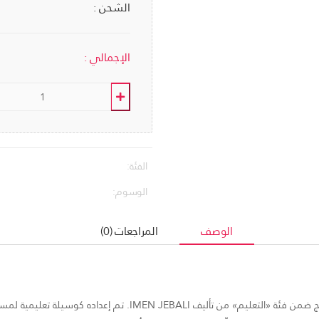
الشحن :
الإجمالي :
الفئة:
الوسوم:
الوصف
المراجعات (0)
الكتاب المدرسي المساند «Le monde caché 4eme» يندرج ضمن فئة «الت