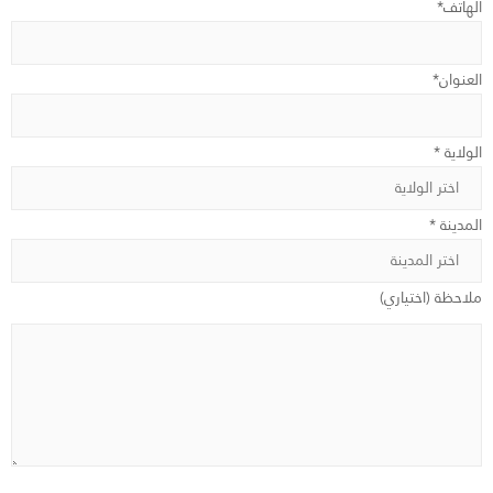
الهاتف*
العنوان*
الولاية *
المدينة *
ملاحظة (اختياري)