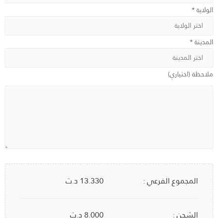
الولاية *
المدينة *
ملاحظة (اختياري)
المجموع الفرعي :
13.330
د.ت
الشحن :
8.000 د.ت