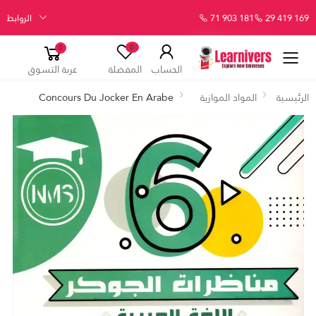
29 419 169
71 903 181
الروابط
0
0
الحساب
المفضلة
عربة التسوق
الرئيسية
المواد الموازية
Concours Du Jocker En Arabe