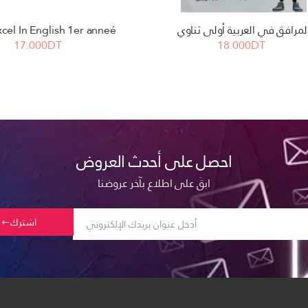
لمرافق في العربية أولى ثناوي
xcel In English 1er anneé
17.000DT
18.000DT
احصل على أحدث العروض
ابقَ على اطلاع بآخر عروضنا
اشترك