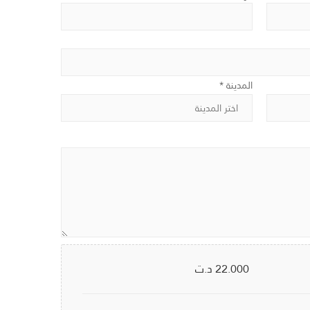
المدينة *
22.000
د.ت