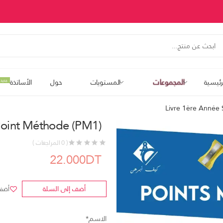
المجموعات
رئيسية
المستويات
حول
الأساتذة
جديد
Livre 1ère Année 
 Point Méthode (PM1)
( 0 المراجعات )
22.000DT
أضف إلى السلة
أضف 
الاسم*