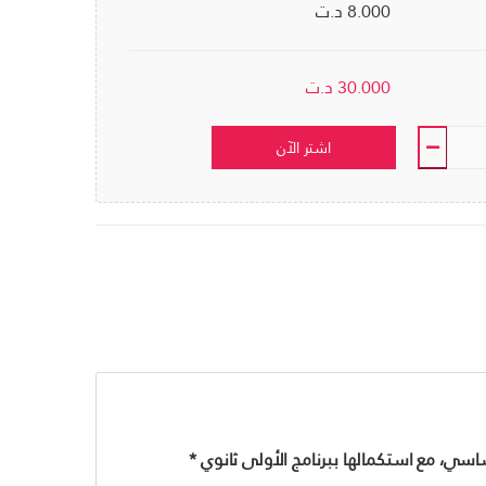
8.000 د.ت
30.000
د.ت
اشتر الآن
اسي، مع استكمالها ببرنامج الأولى ثانوي *