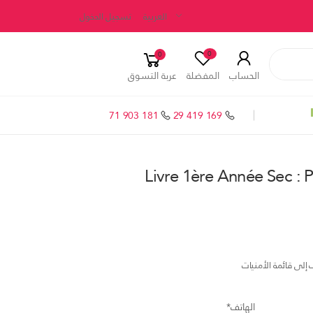
العربية
تسجيل الدخول
0
0
الحساب
المفضلة
عربة التسوق
71 903 181
29 419 169
Livre 1ère Année Sec :
إلى قائمة الأمنيات
الهاتف*