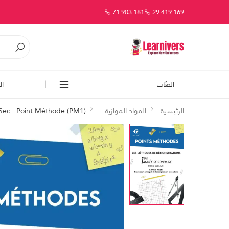
71 903 181
29 419 169
الفئات
ال
الرئيسية
المواد الموازية
Sec : Point Méthode (PM1)