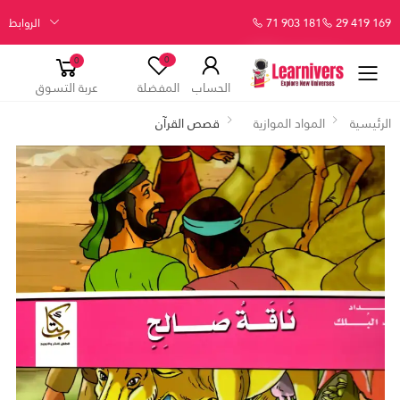
29 419 169
71 903 181
الروابط
0
0
الحساب
المفضلة
عربة التسوق
الرئيسية
المواد الموازية
قصص القرآن