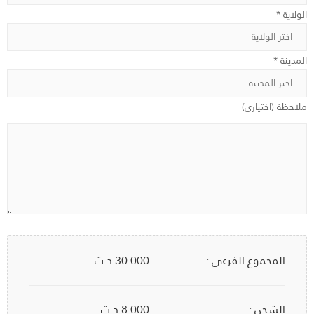
الولاية *
المدينة *
ملاحظة (اختياري)
المجموع الفرعي :
30.000
د.ت
الشحن :
8.000 د.ت